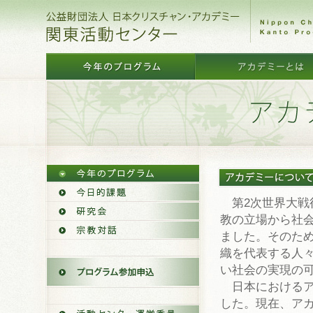
第2次世界大戦
教の立場から社
ました。そのた
織を代表する人
い社会の実現の
日本におけるアカ
した。現在、ア