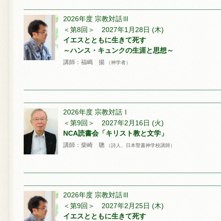
2026年度 宗教対話Ⅲ
＜第8回＞ 2027年1月28日 (木)
イエスとともに生きて死す
～ハンス・キュンクの生涯と思想～
講師：福嶋 揚
（神学者）
2026年度 宗教対話Ⅰ
＜第9回＞ 2027年2月16日 (火)
NCA読書会「キリスト教と文学」
講師：柴崎 聰
（詩人、日本聖書神学校講師）
2026年度 宗教対話Ⅲ
＜第9回＞ 2027年2月25日 (木)
イエスとともに生きて死す