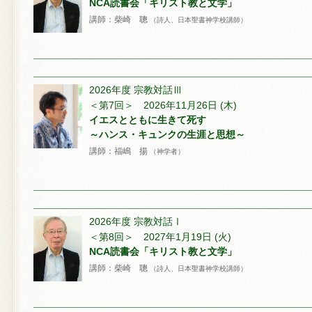
NCA読書会「キリスト教と文学」
講師：柴崎 聰
（詩人、日本聖書神学校講師）
2026年度 宗教対話Ⅲ
＜第7回＞ 2026年11月26日 (木)
イエスとともに生きて死す
～ハンス・キュンクの生涯と思想～
講師：福嶋 揚
（神学者）
2026年度 宗教対話Ⅰ
＜第8回＞ 2027年1月19日 (火)
NCA読書会「キリスト教と文学」
講師：柴崎 聰
（詩人、日本聖書神学校講師）