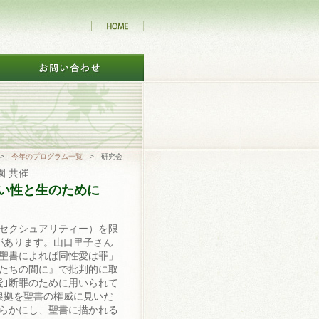
>
今年のプログラム一覧
> 研究会
 共催
しい性と生のために
セクシュアリティー）を限
があります。山口里子さん
聖書によれば同性愛は罪」
たちの間に』で批判的に取
愛｣断罪のために用いられて
根拠を聖書の権威に見いだ
らかにし、聖書に描かれる