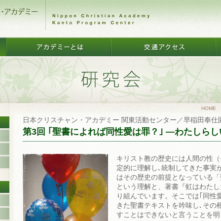
HOME
日本クリスチャン・アカデミー 関東活動センター／早稲田奉仕園
第3回 ｢聖書によれば同性愛は罪？｣ ―わたしら
キリスト教の歴史には人間の性（
定的に理解し､統制してきた事実
はその歴史の前提となっている「
という理解と、著書『虹はわたし
り組んでいます。そこでは｢同性
きた聖書テキストを吟味し､その
すことはできないと言うことを明