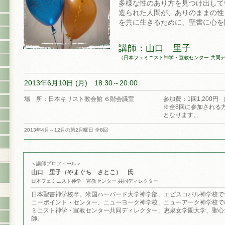
多様な性のあり方を見つけ出して
造られた人間が、ありのままの性
を共に生きるために、聖書に心を
講師：山口 里子
（日本フェミニスト神学・宣教センター 共同
2013年6月10日 (月) 18:30～20:00
場 所：日本キリスト教会館 ６階会議室
参加費：1回1,200円 
※全8回に参加される方は
となります。
2013年4月～12月の第2月曜日 全8回
＜講師プロフィール＞
山口 里子（やまぐち さとこ） 氏
日本フェミニスト神学・宣教センター 共同ディレクター
日本聖書神学校卒。米国ハーバード大学神学部、エピスコパル神学校で
ニーポイント・センター、ニューヨーク神学校、ニューアーク神学校で
ミニスト神学・宣教センター共同ディレクター、恵泉女学園大学、聖心
師。