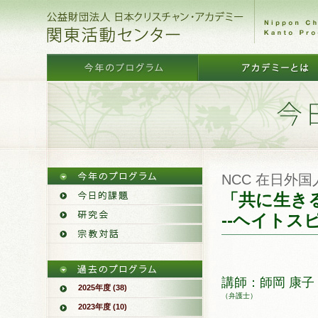
NCC 在日外
「共に生き
--ヘイトス
講師：師岡 康子
2025年度 (38)
（弁護士）
2023年度 (10)