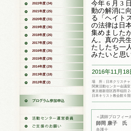
今年
月
6
3
2022年度 (34)
動の解消に
2021年度 (25)
る「ヘイト
2020年度 (31)
の法律は日
2019年度 (36)
集めました
2018年度 (26)
ん。真の共
2017年度 (26)
たしたち一
2016年度 (35)
みたいと思
2015年度 (29)
2014年度 (29)
2016年11月18日
2013年度 (18)
場 所：日本クリスチャ
2012年度 (2)
関東活動センター会議室
東京都新宿区西早稲田 2-3
日本キリスト教会館 6 階
＜講師プロフィー
師岡 康子 氏
弁護士