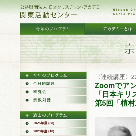
〈連続講座〉2
Zoomでア
「日本キリ
第5回「植
2025年度 (38)
2023年度 (10)