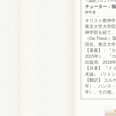
＜講師プロフィー
チューター：福
神学者
キリスト教神学
東京大学大学院
神学部を経て、
（De.Theol.
現在、東京大学
【著書】：『カ
2015年）、
出版局、2018
【共著】 『ド
末論』（リトン、
【翻訳】 ユル
年）、ハンス・
年）、その他。