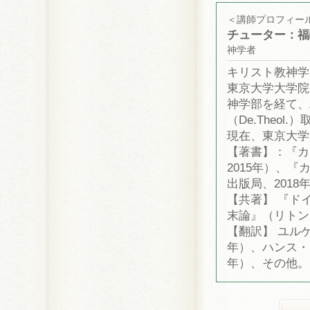
＜講師プロフィー
チューター：福
神学者
キリスト教神学
東京大学大学院
神学部を経て、
（De.Theol.
現在、東京大学
【著書】：『カ
2015年）、
出版局、2018
【共著】 『ド
末論』（リトン、
【翻訳】 ユル
年）、ハンス・
年）、その他。