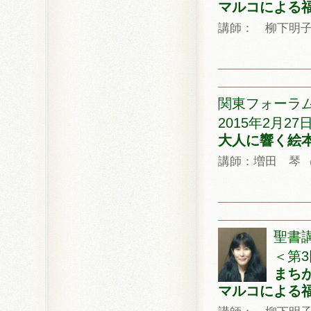
マルコによる
講師： 柳下明
関東フォーラ
2015年2月27日
大人に響く絵
講師：増田 琴
聖書
＜第3
まち
マルコによる