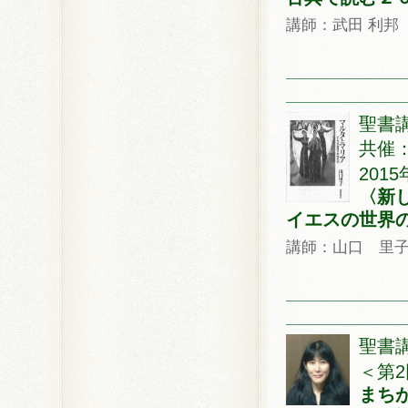
講師：武田 利邦
聖書講
共催
2015
〈新
イエスの世界の
講師：山口 里
聖書
＜第2
まち