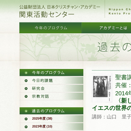
聖書講
共催
2014
〈新
イエスの世界
講師：山口 里
2025年度 (38)
2023年度 (10)