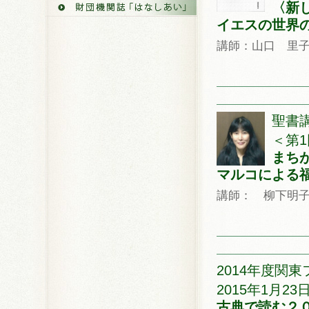
〈新
イエスの世界
講師：山口 里
聖書
＜第1
まち
マルコによる
講師： 柳下明
2014年度関
2015年1月23日
古典で読む２