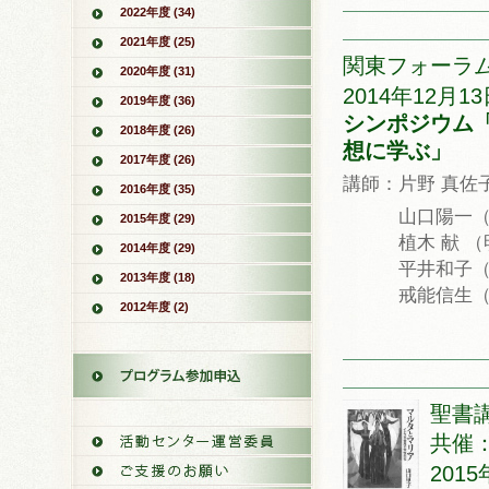
2022年度 (34)
2021年度 (25)
関東フォーラ
2020年度 (31)
2014年12月13
2019年度 (36)
シンポジウム
2018年度 (26)
想に学ぶ」
2017年度 (26)
講師：片野 真佐
2016年度 (35)
山口陽一（東
2015年度 (29)
植木 献 （明
2014年度 (29)
平井和子（一
2013年度 (18)
戒能信生（東
2012年度 (2)
聖書講
共催
2015