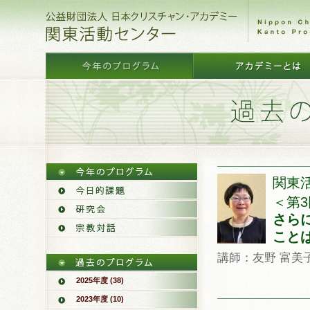
関東活
＜第3
さら
こと
講師：友野 富美
2025年度 (38)
2023年度 (10)