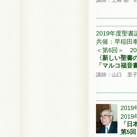
講師：上林 順一
2019年度聖書
共催：早稲田
＜第6回＞ 201
〈新しい聖書
「マルコ福音
講師：山口 里
201
2019
「日
第5