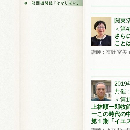
関東活
＜第4
さら
こと
講師：友野 富美
201
共催
＜第1
上林順一郎牧
ーこの時代の
第１期「イエ