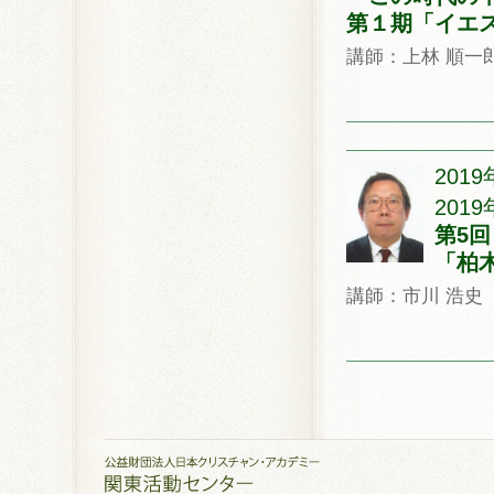
第１期「イエ
講師：上林 順一
201
2019
第5
「柏
講師：市川 浩史