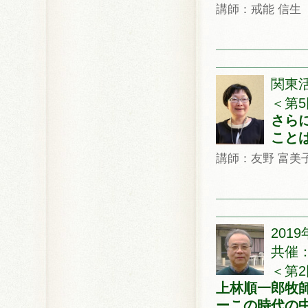
講師：戒能 信生
関東活
＜第5
さら
こと
講師：友野 富美
201
共催
＜第2
上林順一郎牧
ーこの時代の